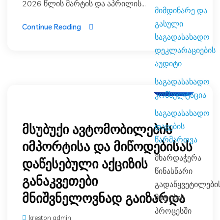
2026 წლის მარტის და აპრილის...
მიმდინარე და
გასული
Continue Reading
საგადასახადო
დეკლარაციების
აუდიტი
საგადასახადო
ბლოგი
კონსულტაცია
საგადასახადო
დავების
მსუბუქი ავტომობილების
წარმართვა
იმპორტისა და მიწოდებისას
მხარდაჭერა
დაწესებული აქციზის
წინასწარი
განაკვეთები
გადაწყვეტილები
მნიშვნელოვნად გაიზარდა
მიღების
პროცესში
kreston admin