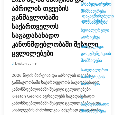
პროცედურები
საბუღალტრო
აპრილის თვეების
და
მომსახურება
დაკავშირებული
განმავლობაში
აუთსორსინგი
მომსახურება
საქართველოს
ბუღალტრული
საგადასახადო
აღრიცხვა
კანონმდებლობაში შესული
პირველადი
ცვლილებები
დოკუმენტაციის
მომზადება
kreston admin
საბუღალტრო
2026 წლის მარტისა და აპრილის თვეების
ჩანაწერების
განმავლობაში საქართველოს საგადასახადო
წარმოება
კანონმდებლობაში შესული ცვლილებები
Kreston Georgia აგრძელებს საგადასახადო
კანონმდებლობაში შესული ცვლილებებისა და
საგადასახადო
სიახლეების მიმოხილვას. ამჯერად გთავაზობთ
მომსახურება