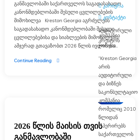
განმავლობაში საქართველოს საგადასახადო
კარიერა
კანონმდებლობაში შესული ცვლილებების
კონტაქტი
მიმოხილვა Kreston Georgia აგრძელებს
საგადასახადო კანონმდებლობაში შესული
აუდიტორული
კომპანია
ცვლილებებისა და სიახლეების მიმოხილვას.
კრესტონ
ჯორჯია
ამჯერად გთავაზობთ 2026 წლის ივლისისა...
“Kreston Georgia
Continue Reading
არის
აუდიტორული
და ბიზნეს
საკონსულტაციო
ბლოგი
კომპანია,
რომელიც 2010
წლიდან
2026 წლის მაისის თვის
ოპერირებს
საქართველოს
განმავლობაში