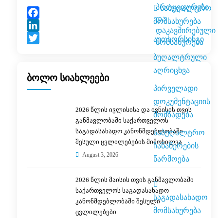
პროცედურები
საბუღალტრო
და
მომსახურება
Facebook
დაკავშირებული
LinkedIn
აუთსორსინგი
მომსახურება
Twitter
ბუღალტრული
აღრიცხვა
ბოლო სიახლეები
პირველადი
დოკუმენტაციის
2026 წლის ივლისისა და ივნისის თვის
მომზადება
განმავლობაში საქართველოს
საბუღალტრო
საგადასახადო კანონმდებლობაში
შესული ცვლილებების მიმოხილვა
ჩანაწერების
August 3, 2026
წარმოება
2026 წლის მაისის თვის განმავლობაში
საქართველოს საგადასახადო
საგადასახადო
კანონმდებლობაში შესული
მომსახურება
ცვლილებები