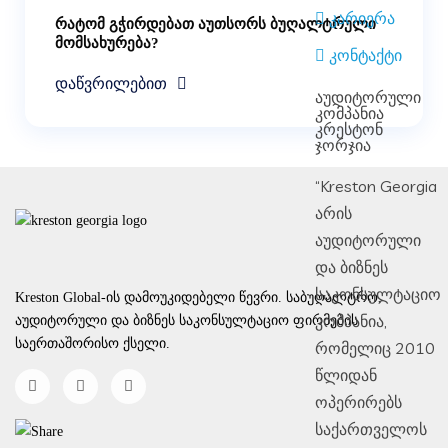
კარიერა
რატომ გჭირდებათ აუთსორს ბუღალტრული
მომსახურება?
კონტაქტი
დაწვრილებით
აუდიტორული
კომპანია
კრესტონ
ჯორჯია
“Kreston Georgia
არის
აუდიტორული
და ბიზნეს
საკონსულტაციო
Kreston Global-ის დამოუკიდებელი წევრი. საბუღალტრო,
კომპანია,
აუდიტორული და ბიზნეს საკონსულტაციო ფირმების
საერთაშორისო ქსელი.
რომელიც 2010
წლიდან
ოპერირებს
საქართველოს