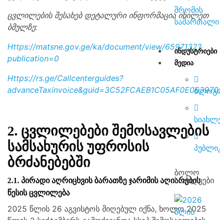
შრომის
ცვლილების შესახებ დეტალური ინფორმაცია იხილეთ
სამართალი
ბმულზე:
https://matsne.gov.ge/ka/document/view/6597132?
ᲘᲜᲓᲣᲡᲢᲠᲘᲔᲑᲘ
publication=0
ᲛᲔᲓᲘᲐ
https://rs.ge/Callcenterguides?
advanceTaxinvoice&guid=3C52FCAEB1C05AF0E06397
ბლოგ
სიახლ
2.
ცვლილებები შემოსავლების
სამსახურის უფროსის
პუბლიკ
ბრძანებებში
ბოლო
სიახლეები
2.1. პირადი აღრიცხვის ბარათზე ჯარიმის აღიარების
წესის ცვლილება
2025 წლის 26 აგვისტოს მიღებულ იქნა, ხოლო 2025