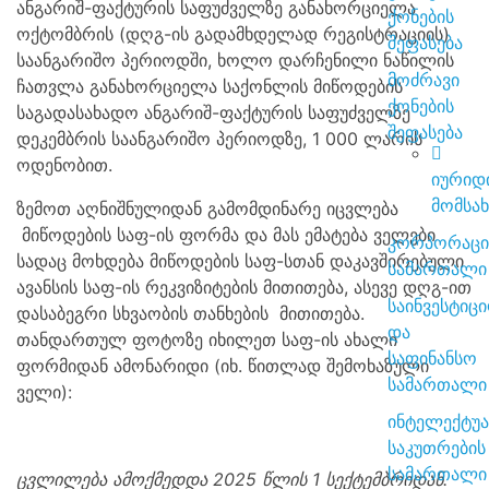
ანგარიშ-ფაქტურის საფუძველზე განახორციელა
ქონების
ოქტომბრის (დღგ-ის გადამხდელად რეგისტრაციის)
შეფასება
საანგარიშო პერიოდში, ხოლო დარჩენილი ნაწილის
მოძრავი
ჩათვლა განახორციელა საქონლის მიწოდების
ქონების
საგადასახადო ანგარიშ-ფაქტურის საფუძველზე
შეფასება
დეკემბრის საანგარიშო პერიოდზე, 1 000 ლარის
ოდენობით.
იურიდ
მომსა
ზემოთ აღნიშნულიდან გამომდინარე იცვლება
მიწოდების საფ-ის ფორმა და მას ემატება ველები
კორპორაციული
სადაც მოხდება მიწოდების საფ-სთან დაკავშირებული
სამართალი
ავანსის საფ-ის რეკვიზიტების მითითება, ასევე დღგ-ით
საინვესტიციო
დასაბეგრი სხვაობის თანხების მითითება.
და
თანდართულ ფოტოზე იხილეთ საფ-ის ახალი
საფინანსო
ფორმიდან ამონარიდი (იხ. წითლად შემოხაზული
სამართალი
ველი):
ინტელექტუალური
საკუთრების
სამართალი
ცვლილება ამოქმედდა 2025 წლის 1 სექტემბრიდან.