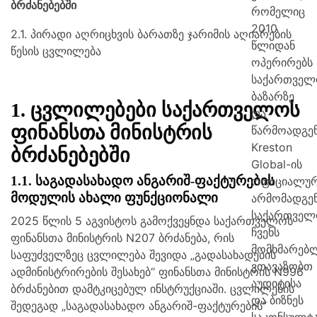
ბრძანებებში
რომელიც
2010
2.1.
პირადი აღრიცხვის ბარათზე ჯარიმის აღიარების
წლიდან
წესის ცვლილება
ოპერირებს
საქართველ
ბაზარზე
1.
ცვლილებები საქართველოს
და
ფინანსთა მინისტრის
წარმოადგე
Kreston
ბრძანებებში
Global-ის
1.1. საგადასახადო ანგარიშ-ფაქტურების
ოფიციალუ
მოდულის ახალი ფუნქციონალი
არმომადგე
საქართველ
2025 წლის 5 აგვისტოს გამოქვეყნდა საქართველოს
ჩვენს
ფინანსთა მინისტრის N207 ბრძანება, რის
მომხმარებ
საფუძველზეც ცვლილება შევიდა „გადასახადების
ვთავაზობთ
ადმინისტრირების შესახებ“ ფინანსთა მინისტრის N996
აუდიტისა
ბრძანებით დამტკიცებულ ინსტრუქციაში. ცვლილების
და ბიზნეს
შედეგად „საგადასახადო ანგარიშ-ფაქტურების”