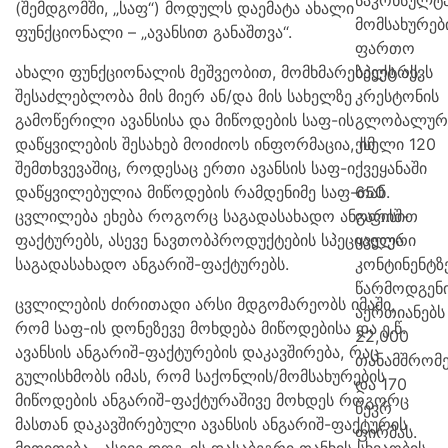
საკონსულტ
(შემდგომში, „საფ“) მოდულს დაემატა ახალი
მომსახურებ
ფუნქციონალი – „ავანსით განაშთვა“.
ფართო
ახალი ფუნქციონალის მეშვეობით, მომხმარებელს აქვს
სპექტრს.
შესაძლებლობა მის მიერ ან/და მის სახელზე
კრესტონის
გამოწერილი ავანსისა და მიწოდების საფ-ის
გლობალურ
დაწყვილების შესახებ მოიძიოს ინფორმაცია, იმ
ქსელი 120
შემთხვევაშიც, როდესაც ერთი ავანსის საფ-ი
ქვეყანაში
დაწყვილებულია მიწოდების რამდენიმე საფ-თან.
650
ცვლილება ეხება როგორც საგადასახადო ანგარიშ-
ოფისით
ფაქტურებს, ასევე ნავთობპროდუქტების სპეციალური
ყველა
საგადასახადო ანგარიშ-ფაქტურებს.
კონტინენტზ
წარმოდგენ
ცვლილების ძირითადი არსი მდგომარეობს იმაში,
აერთიანებს
რომ საფ-ის დონეზევე მოხდება მიწოდებისა და ე.წ.
22,000
ავანსის ანგარიშ-ფაქტურების დაკავშირება, რაც
თანამშრომ
გულისხმობს იმას, რომ საქონლის/მომსახურების
და 170
მიწოდების ანგარიშ-ფაქტურაშივე მოხდეს როგორც
წევრ
მასთან დაკავშირებული ავანსის ანგარიშ-ფაქტურის
ფირმას.