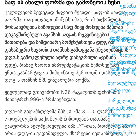
საფ-ის ახალი ფორმა და გამოწერის წესი
ფინან
ცვლილების შედეგად ძალაში შევიდა საფ-ის ახალი
აუდიტ
ფორმა, რაც ითვალისწინებს იმას, რომ
საქონლის/
ფინანსური
მომსახურების მიწოდების საფ-შივე მოხდება მასთან
ანგარიშგებ
დაკავშირებული ავანსის საფ-ის რეკვიზიტების
მომზადება
შეთანხმებული
მითითება და მიმდინარე მომენტისთვის დღგ-ით
პროცედურ
დასაბეგრი სხვაობის თანხის გამოყვანა (რეალიზაციის
და
საბუღ
დღგ-ს გამოკლებული ადრე დაბეგრილი ავანსის
დაკავშირე
მომსა
რამაც სწორი იმპლემენტაციის შემთხვევაში
დღგ),
მომსახურე
უნდა გაამარტივოს მიმდინარე პერიოდში დასაბეგრი
აუთსორსინ
დღგ-ს თანხის მ.შ. ვიზუალური აღქმა.
ბუღალტრული
აღრიცხვა
უცვლელად გთავაზობთ N26 მაგალითს ფინანსთა
მინისტრის 996-ე ბრძანებიდან:
პირველადი
დოკუმენტაც
დღგ-ის გადამხდელმა შპს „X“-მა 3 000 ლარის
მომზადება
ღირებულების საქონლის მიწოდების თაობაზე
საბუღალტრო
გააფორმა ხელშეკრულება შპს „Y“-თან, რომელიც არ
ჩანაწერების
არის დღგ-ის გადამხდელი. მხარეები შეთანხმდნენ,