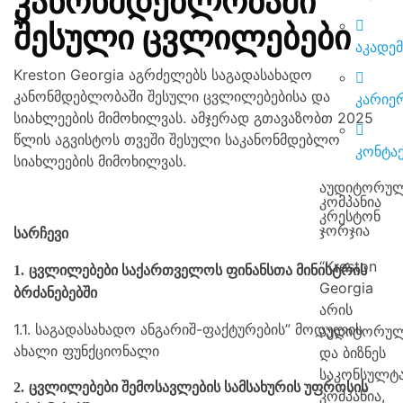
კანონმდებლობაში
შესული ცვლილებები
აკადემ
Kreston Georgia აგრძელებს საგადასახადო
კანონმდებლობაში შესული ცვლილებებისა და
კარიე
სიახლეების მიმოხილვას. ამჯერად გთავაზობთ 2025
წლის აგვისტოს თვეში შესული საკანონმდებლო
კონტა
სიახლეების მიმოხილვას.
აუდიტორული
კომპანია
კრესტონ
ჯორჯია
სარჩევი
“Kreston
1.
ცვლილებები საქართველოს ფინანსთა მინისტრის
Georgia
ბრძანებებში
არის
1.1.
საგადასახადო ანგარიშ-ფაქტურების” მოდულის
აუდიტორუ
ახალი ფუნქციონალი
და ბიზნეს
საკონსულტ
2.
ცვლილებები შემოსავლების სამსახურის უფროსის
კომპანია,