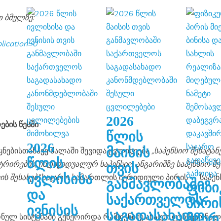
 ბმულზე:
lication=0
2026
ების წესში
წლის
2026
მაისის
ეყნებისთანავე ძალაში შევიდა ცვლილება
„საპენსიო შენატან
წლის
ირების, ინდივიდუალურ საპენსიო ანგარიშზე საპენსიო შენა
თვის
ივლისისა
ს შესახებ“
საჯარო სამართლის იურიდიული პირის – საპენ
განმავლობაში
ფიზიკური
და
საქართველოს
პირი
ივნისის
საგადასახადო
მიერ
ონულ სისტემაში გენერირდა რამდენიმე ახალი ფუნქციონა