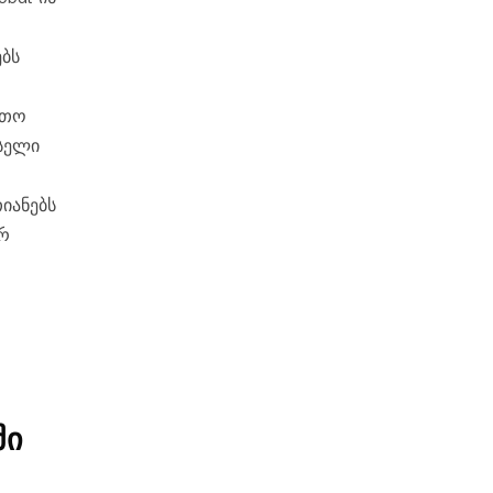
ებს
რთო
სელი
იანებს
ვრ
ში